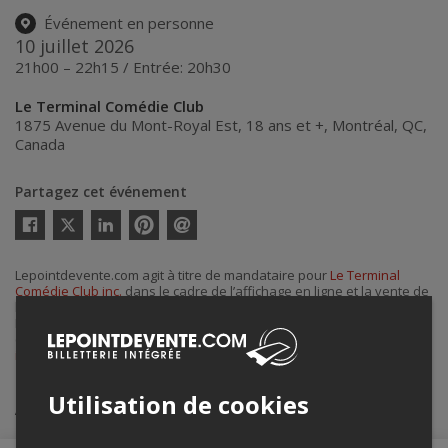
Événement en personne
10 juillet 2026
21h00 – 22h15 / Entrée: 20h30
Le Terminal Comédie Club
1875 Avenue du Mont-Royal Est, 18 ans et +
,
Montréal
,
QC
,
Canada
Partagez cet événement
Twitter
Facebook
Linkedin
Pinterest
Envoyer
par
courriel
Lepointdevente.com agit à titre de mandataire pour
Le Terminal
Comédie Club inc.
dans le cadre de l’affichage en ligne et la vente de
billets pour ses événements.
Pour plus d’information à propos de cet événement, veuillez
contacter l’organisateur de l’événement,
Le Terminal Comédie Club
inc.
, à
info@leterminalcomedieclub.com
ou au
+1 438-888-3364
.
Utilisation de cookies
Achat de billets