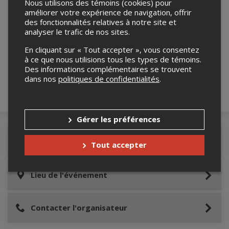
Nous utilisons des témoins (cookies) pour
améliorer votre expérience de navigation, offrir
des fonctionnalités relatives à notre site et
analyser le trafic de nos sites.
Merci de confirmer que vous n'êtes pas un
robot ci-bas.
En cliquant sur « Tout accepter », vous consentez
à ce que nous utilisions tous les types de témoins.
Des informations complémentaires se trouvent
dans nos
politiques de confidentialités
.
Gérer les préférences
Détails de l'événement
Tout accepter
Lieu de l'événement
Contacter l'organisateur