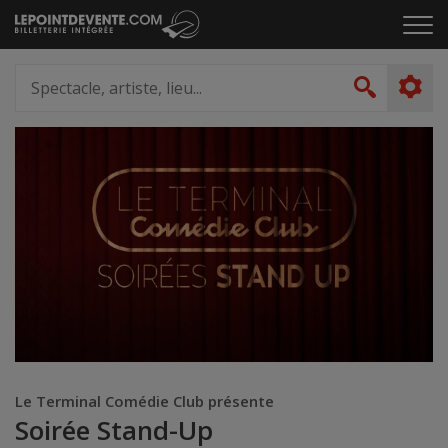
Passer
Cliq
au
pou
contenu
ouvr
Spectacle,
le
artiste,
Recher
men
lieu...
Le Terminal Comédie Club présente
Soirée Stand-Up